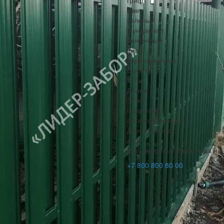
гриф
Цвет
зеленый
Фундамент
ленточный
Тип
евроштакетник
Высота
1,7 м
Длина
30 м
Покрытие
антикоррозийное
Длина зазора
4 см
Есть вопросы? Мы всегда на 
+7 800 800 80 00