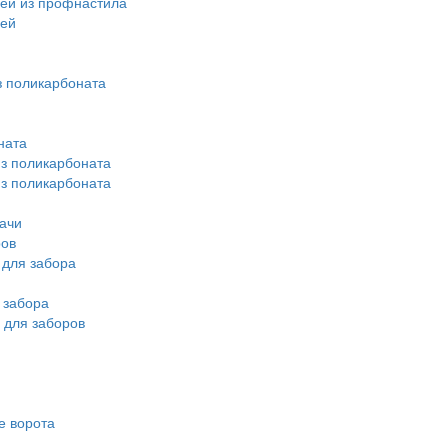
ей из профнастила
лей
 поликарбоната
ната
из поликарбоната
из поликарбоната
ачи
ров
для забора
 забора
 для заборов
е ворота