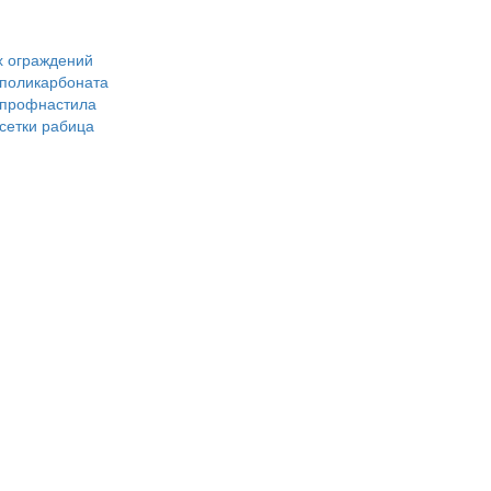
х ограждений
 поликарбоната
з профнастила
 сетки рабица