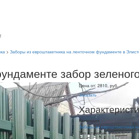
!
ика
>
Заборы из евроштакетника на ленточном фундаменте в Элист
фундаменте забор зеленого
Цена от:
2810, руб.
Заказать
Характеристи
Категория
Заборы из евроштакетника 
Тип штакетин