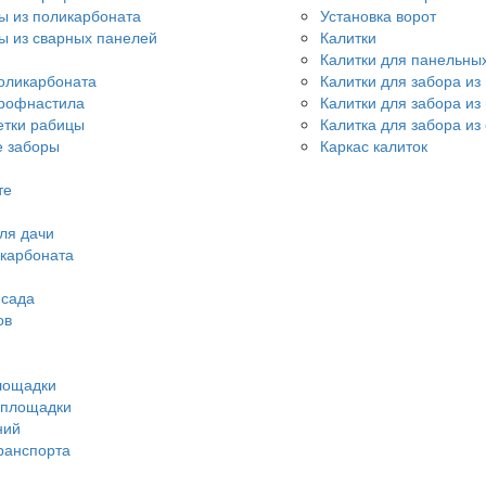
ы из поликарбоната
Установка ворот
ы из сварных панелей
Калитки
Калитки для панельны
оликарбоната
Калитки для забора из
профнастила
Калитки для забора и
етки рабицы
Калитка для забора из
 заборы
Каркас калиток
те
ля дачи
икарбоната
 сада
ов
лощадки
 площадки
ний
ранспорта