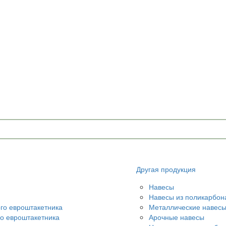
Другая продукция
Навесы
Навесы из поликарбон
ого евроштакетника
Металлические навес
го евроштакетника
Арочные навесы