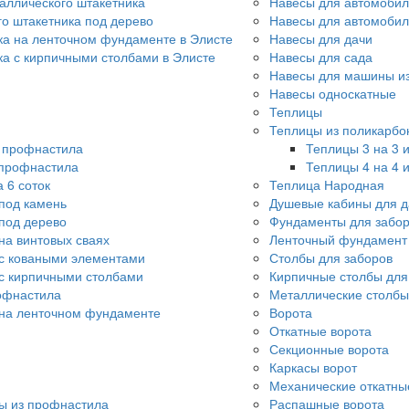
аллического штакетника
Навесы для автомобил
го штакетника под дерево
Навесы для автомоби
ка на ленточном фундаменте в Элисте
Навесы для дачи
ка с кирпичными столбами в Элисте
Навесы для сада
Навесы для машины из
Навесы односкатные
Теплицы
Теплицы из поликарбо
о профнастила
Теплицы 3 на 3 
 профнастила
Теплицы 4 на 4 
 6 соток
Теплица Народная
под камень
Душевые кабины для д
под дерево
Фундаменты для забо
на винтовых сваях
Ленточный фундамент 
с коваными элементами
Столбы для заборов
с кирпичными столбами
Кирпичные столбы для
офнастила
Металлические столбы
 на ленточном фундаменте
Ворота
Откатные ворота
Секционные ворота
Каркасы ворот
Механические откатны
ы из профнастила
Распашные ворота