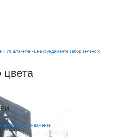
е
>
Из штакетника на фундаменте забор зеленого
 цвета
ки
на ленточном фундаменте