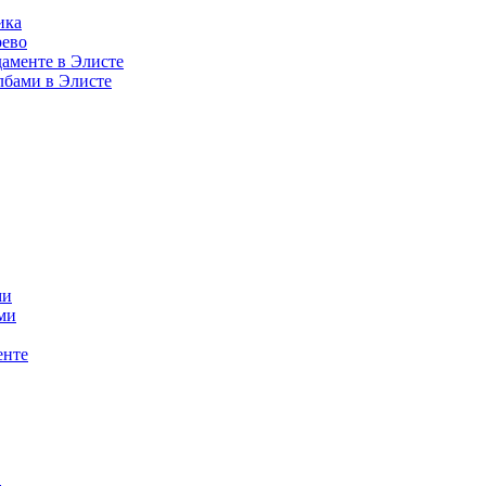
ика
рево
аменте в Элисте
лбами в Элисте
ми
ми
енте