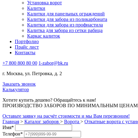
Установка ворот
Калитки
Калитки для панельных ограждений
Калитки для забора из поликарбоната
Калитки для забора из профнастила
Калитка для забора из сетки рабица
Каркас калиток
Портфолио
Прайс лист
Контакты
+7 800 800 80 00
1-zabor@bk.ru
г. Москва, ул. Петровка, д. 2
Заказать звонок
Калькулятор
Хотите купить дешево? Обращайтесь к нам!
ПРОИЗВОДСТВО ЗАБОРОВ ПО МИНИМАЛЬНЫМ ЦЕНАМ В
Оставьте заявку на расчёт стоимости и мы Вам перезвоним!
Главная
>
Каталог заборов
>
Ворота
>
Откатные ворота с устан
Имя
*
Телефон
*