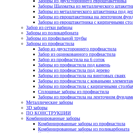
Заборы из двухстороннего евроштакетника
Заборы Шахматка из металлического штакетн
Заборы из металлического штакетника под де
Заборы из евроштакетника на ленточном фунд
Заборы из евроштакетника с кирпичными сто
Забор из сетки рабицы
Заборы из поликарбоната
Заборы из профильной трубы
Заборы из профнастила
Забор из двухстороннего профнастила
Забор из оцинкованного профнастила
Забор из профнастила на 6 соток
Заборы из профнастила под камень
Заборы из профнастила под дерево
Заборы из профнастила на винтовых сваях
Заборы из профнастила с коваными элемента
Заборы из профнастила с кирпичными столба
Сплошные заборы из профнастила
Заборы из профнастила на ленточном фундам
Металлические заборы
3D заборы
ПО КОНСТРУКЦИИ
Комбинированные заборы
Комбинированные заборы из профнастила
Комбинированные заборы из поликарбоната