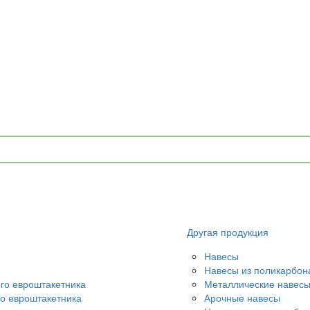
Другая продукция
Навесы
Навесы из поликарбон
ого евроштакетника
Металлические навес
го евроштакетника
Арочные навесы