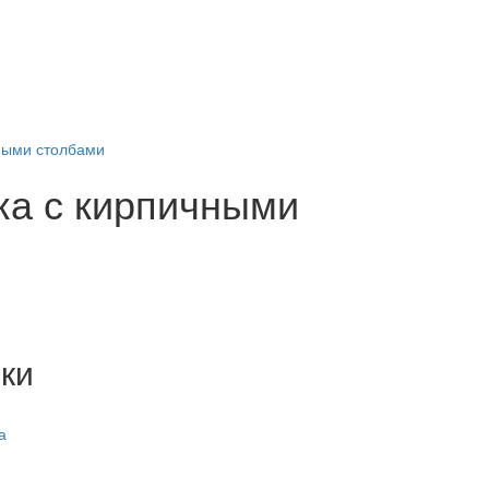
чными столбами
ка с кирпичными
ки
а