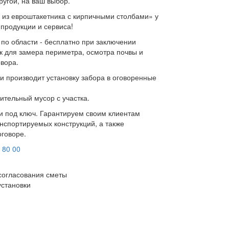
ругой, на ваш выбор.
 из евроштакетника с кирпичными столбами» у
 продукции и сервиса!
 по области - бесплатно при заключении
к для замера периметра, осмотра почвы и
овора.
и производит установку забора в оговоренные
ительный мусор с участка.
ки под ключ. Гарантируем своим клиентам
нспортируемых конструкций, а также
оговоре.
 80 00
согласования сметы
установки