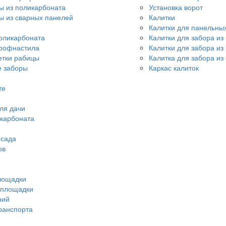
ы из поликарбоната
Установка ворот
ы из сварных панелей
Калитки
Калитки для панельны
оликарбоната
Калитки для забора из
профнастила
Калитки для забора и
етки рабицы
Калитка для забора из
 заборы
Каркас калиток
те
ля дачи
икарбоната
 сада
ов
лощадки
 площадки
ний
ранспорта