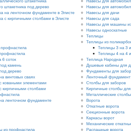
аллического штакетника
Навесы для автомобил
го штакетника под дерево
Навесы для автомоби
ка на ленточном фундаменте в Элисте
Навесы для дачи
ка с кирпичными столбами в Элисте
Навесы для сада
Навесы для машины из
Навесы односкатные
Теплицы
Теплицы из поликарбо
о профнастила
Теплицы 3 на 3 
 профнастила
Теплицы 4 на 4 
 6 соток
Теплица Народная
под камень
Душевые кабины для д
под дерево
Фундаменты для забо
на винтовых сваях
Ленточный фундамент 
с коваными элементами
Столбы для заборов
с кирпичными столбами
Кирпичные столбы для
офнастила
Металлические столбы
 на ленточном фундаменте
Ворота
Откатные ворота
Секционные ворота
Каркасы ворот
Механические откатны
ы из профнастила
Распашные ворота