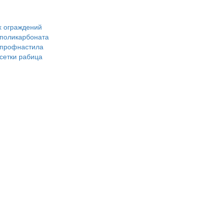
х ограждений
 поликарбоната
з профнастила
 сетки рабица