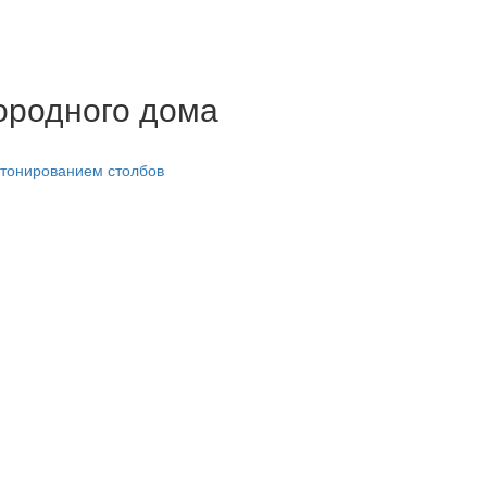
ородного дома
етонированием столбов