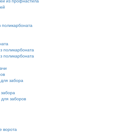
ей из профнастила
лей
 поликарбоната
ната
из поликарбоната
из поликарбоната
ачи
ров
для забора
 забора
 для заборов
е ворота