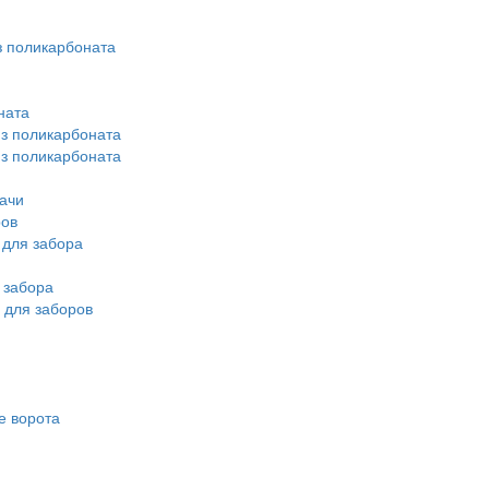
 поликарбоната
ната
из поликарбоната
из поликарбоната
ачи
ров
для забора
 забора
 для заборов
е ворота