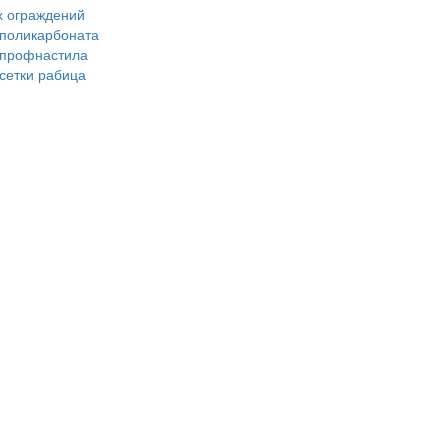
х ограждений
 поликарбоната
з профнастила
 сетки рабица