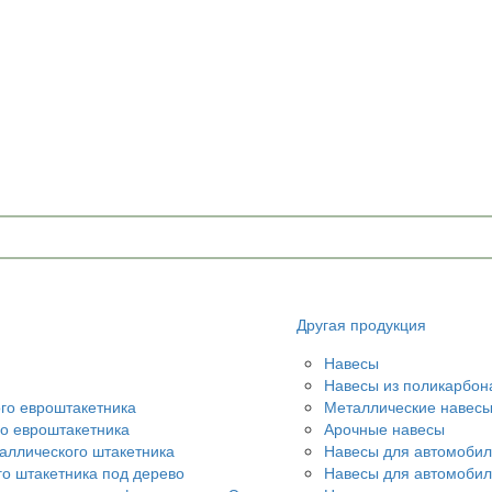
Другая продукция
Навесы
Навесы из поликарбон
ого евроштакетника
Металлические навес
го евроштакетника
Арочные навесы
аллического штакетника
Навесы для автомобил
го штакетника под дерево
Навесы для автомоби