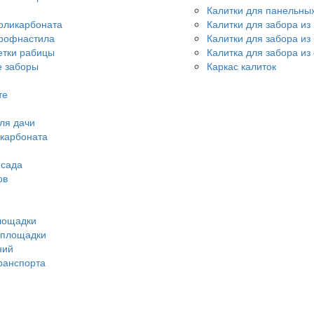
Калитки для панельны
оликарбоната
Калитки для забора из
профнастила
Калитки для забора и
етки рабицы
Калитка для забора из
 заборы
Каркас калиток
те
ля дачи
икарбоната
 сада
ов
лощадки
 площадки
ний
ранспорта