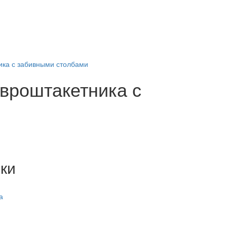
ника с забивными столбами
евроштакетника с
ки
а