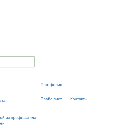
Портфолио
Прайс лист
Контакты
ата
ы
ей из профнастила
лей