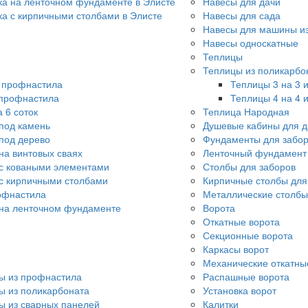
ка на ленточном фундаменте в Элисте
Навесы для дачи
ка с кирпичными столбами в Элисте
Навесы для сада
Навесы для машины из
Навесы односкатные
Теплицы
Теплицы из поликарбо
о профнастила
Теплицы 3 на 3 
 профнастила
Теплицы 4 на 4 
 6 соток
Теплица Народная
под камень
Душевые кабины для д
под дерево
Фундаменты для забо
на винтовых сваях
Ленточный фундамент 
с коваными элементами
Столбы для заборов
с кирпичными столбами
Кирпичные столбы для
офнастила
Металлические столбы
 на ленточном фундаменте
Ворота
Откатные ворота
Секционные ворота
Каркасы ворот
Механические откатны
ы из профнастила
Распашные ворота
ы из поликарбоната
Установка ворот
ы из сварных панелей
Калитки