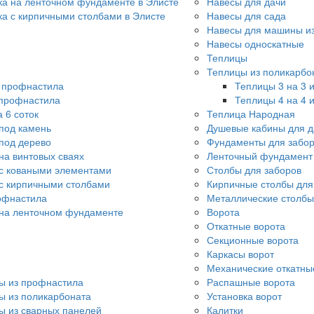
ка на ленточном фундаменте в Элисте
Навесы для дачи
ка с кирпичными столбами в Элисте
Навесы для сада
Навесы для машины из
Навесы односкатные
Теплицы
Теплицы из поликарбо
о профнастила
Теплицы 3 на 3 
 профнастила
Теплицы 4 на 4 
 6 соток
Теплица Народная
под камень
Душевые кабины для д
под дерево
Фундаменты для забо
на винтовых сваях
Ленточный фундамент 
с коваными элементами
Столбы для заборов
с кирпичными столбами
Кирпичные столбы для
офнастила
Металлические столбы
 на ленточном фундаменте
Ворота
Откатные ворота
Секционные ворота
Каркасы ворот
Механические откатны
ы из профнастила
Распашные ворота
ы из поликарбоната
Установка ворот
ы из сварных панелей
Калитки