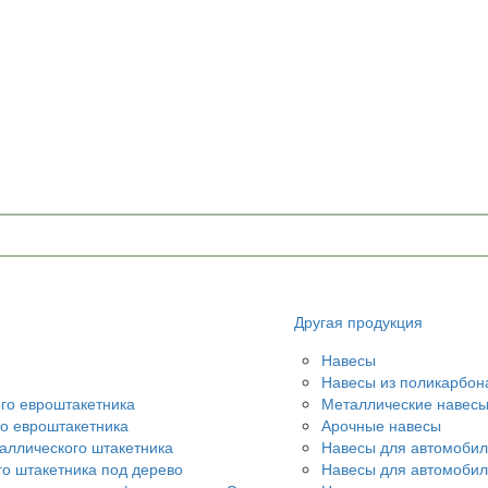
Другая продукция
Навесы
Навесы из поликарбон
ого евроштакетника
Металлические навес
го евроштакетника
Арочные навесы
аллического штакетника
Навесы для автомобил
го штакетника под дерево
Навесы для автомоби