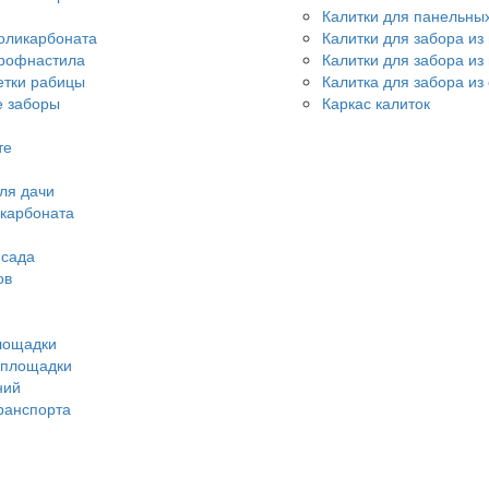
Калитки для панельны
оликарбоната
Калитки для забора из
профнастила
Калитки для забора и
етки рабицы
Калитка для забора из
 заборы
Каркас калиток
те
ля дачи
икарбоната
 сада
ов
лощадки
 площадки
ний
ранспорта