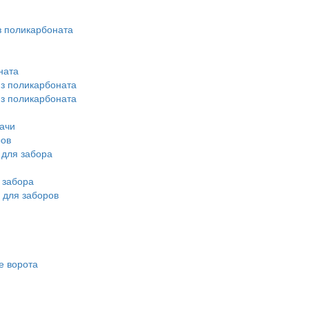
 поликарбоната
ната
из поликарбоната
из поликарбоната
ачи
ров
для забора
 забора
 для заборов
е ворота