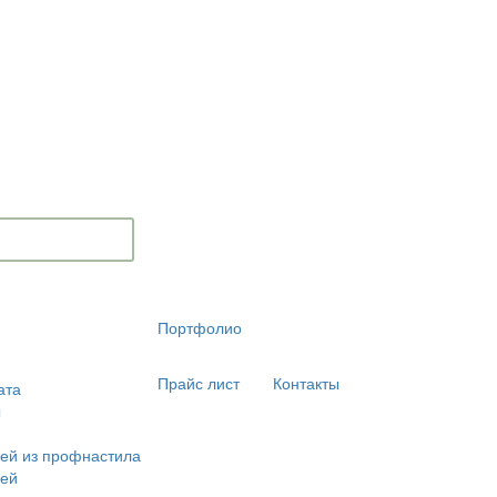
Портфолио
Прайс лист
Контакты
ата
ы
ей из профнастила
лей