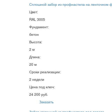
Сплошной забор из профнастила на ленточном 
Цвет:
RAL 3005
Фундамент:
бетон
Высота:
2 м
Длина:
20 м
Сроки реализации:
2 недели
Цена под ключ:
24 200 руб.
Заказать
Забор сплошной из профнастила под дерево