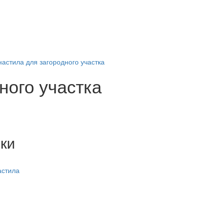
астила для загородного участка
ного участка
ки
астила