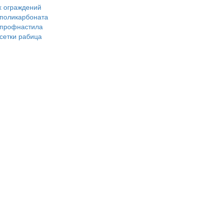
х ограждений
 поликарбоната
з профнастила
 сетки рабица