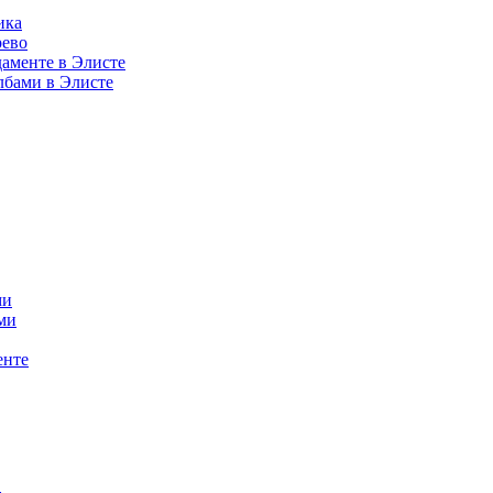
ика
рево
аменте в Элисте
лбами в Элисте
ми
ми
енте