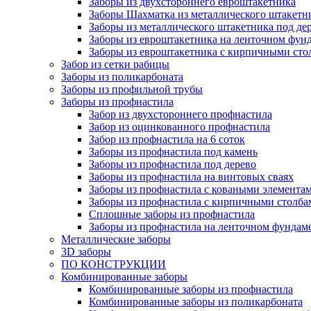
Заборы из двухстороннего евроштакетника
Заборы Шахматка из металлического штакетн
Заборы из металлического штакетника под де
Заборы из евроштакетника на ленточном фунд
Заборы из евроштакетника с кирпичными сто
Забор из сетки рабицы
Заборы из поликарбоната
Заборы из профильной трубы
Заборы из профнастила
Забор из двухстороннего профнастила
Забор из оцинкованного профнастила
Забор из профнастила на 6 соток
Заборы из профнастила под камень
Заборы из профнастила под дерево
Заборы из профнастила на винтовых сваях
Заборы из профнастила с коваными элемента
Заборы из профнастила с кирпичными столба
Сплошные заборы из профнастила
Заборы из профнастила на ленточном фундам
Металлические заборы
3D заборы
ПО КОНСТРУКЦИИ
Комбинированные заборы
Комбинированные заборы из профнастила
Комбинированные заборы из поликарбоната