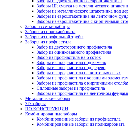
Заборы из двухстороннего евроштакетника
Заборы Шахматка из металлического штакетн
Заборы из металлического штакетника под де
Заборы из евроштакетника на ленточном фунд
Заборы из евроштакетника с кирпичными сто
Забор из сетки рабицы
Заборы из поликарбоната
Заборы из профильной трубы
Заборы из профнастила
Забор из двухстороннего профнастила
Забор из оцинкованного профнастила
Забор из профнастила на 6 соток
Заборы из профнастила под камень
Заборы из профнастила под дерево
Заборы из профнастила на винтовых сваях
Заборы из профнастила с коваными элемента
Заборы из профнастила с кирпичными столба
Сплошные заборы из профнастила
Заборы из профнастила на ленточном фундам
Металлические заборы
3D заборы
ПО КОНСТРУКЦИИ
Комбинированные заборы
Комбинированные заборы из профнастила
Комбинированные заборы из поликарбоната