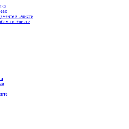
ика
рево
аменте в Элисте
лбами в Элисте
ми
ми
енте