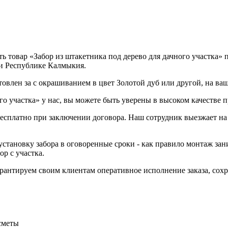
товар «Забор из штакетника под дерево для дачного участка» по
 и Республике Калмыкия.
отовлен за с окрашиванием в цвет Золотой дуб или другой, на ва
го участка» у нас, вы можете быть уверены в высоком качестве 
 бесплатно при заключении договора. Наш сотрудник выезжает на
становку забора в оговоренные сроки - как правило монтаж зани
р с участка.
Гарантируем своим клиентам оперативное исполнение заказа, со
сметы