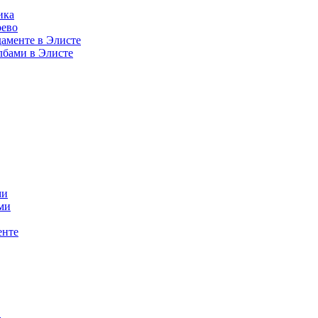
ика
рево
аменте в Элисте
лбами в Элисте
ми
ми
енте