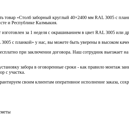
ь товар «Столб заборный круглый 40×2400 мм RAL 3005 с планк
исте и Республике Калмыкия.
изготовлен за 1 неделя с окрашиванием в цвет RAL 3005 или др
005 с планкой» у нас, вы можете быть уверены в высоком каче
 бесплатно при заключении договора. Наш сотрудник выезжает на
становку забора в оговоренные сроки - как правило монтаж зани
р с участка.
Гарантируем своим клиентам оперативное исполнение заказа, со
сметы