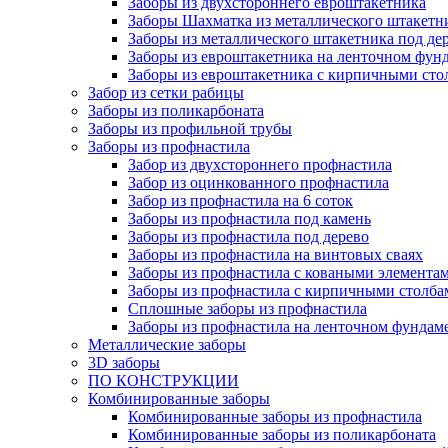
Заборы из двухстороннего евроштакетника
Заборы Шахматка из металлического штакетн
Заборы из металлического штакетника под де
Заборы из евроштакетника на ленточном фунд
Заборы из евроштакетника с кирпичными сто
Забор из сетки рабицы
Заборы из поликарбоната
Заборы из профильной трубы
Заборы из профнастила
Забор из двухстороннего профнастила
Забор из оцинкованного профнастила
Забор из профнастила на 6 соток
Заборы из профнастила под камень
Заборы из профнастила под дерево
Заборы из профнастила на винтовых сваях
Заборы из профнастила с коваными элемента
Заборы из профнастила с кирпичными столба
Сплошные заборы из профнастила
Заборы из профнастила на ленточном фундам
Металлические заборы
3D заборы
ПО КОНСТРУКЦИИ
Комбинированные заборы
Комбинированные заборы из профнастила
Комбинированные заборы из поликарбоната