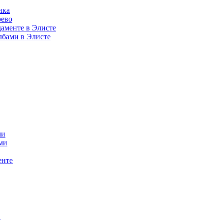
ика
рево
аменте в Элисте
лбами в Элисте
ми
ми
енте