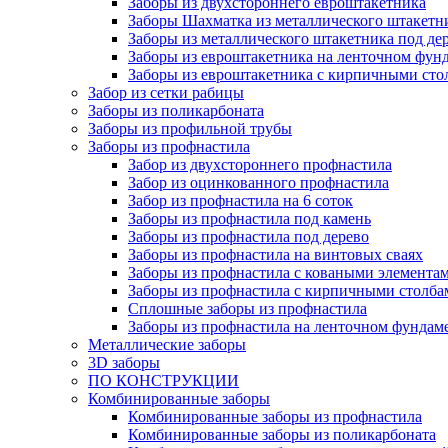
Заборы из двухстороннего евроштакетника
Заборы Шахматка из металлического штакетн
Заборы из металлического штакетника под де
Заборы из евроштакетника на ленточном фунд
Заборы из евроштакетника с кирпичными сто
Забор из сетки рабицы
Заборы из поликарбоната
Заборы из профильной трубы
Заборы из профнастила
Забор из двухстороннего профнастила
Забор из оцинкованного профнастила
Забор из профнастила на 6 соток
Заборы из профнастила под камень
Заборы из профнастила под дерево
Заборы из профнастила на винтовых сваях
Заборы из профнастила с коваными элемента
Заборы из профнастила с кирпичными столба
Сплошные заборы из профнастила
Заборы из профнастила на ленточном фундам
Металлические заборы
3D заборы
ПО КОНСТРУКЦИИ
Комбинированные заборы
Комбинированные заборы из профнастила
Комбинированные заборы из поликарбоната