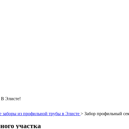
 Элисте!
 заборы из профильной трубы в Элисте
>
Забор профильный сек
ного участка