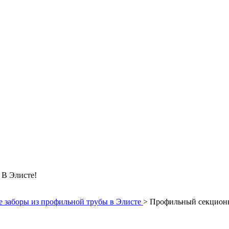
 Элисте!
 заборы из профильной трубы в Элисте
>
Профильный секционн