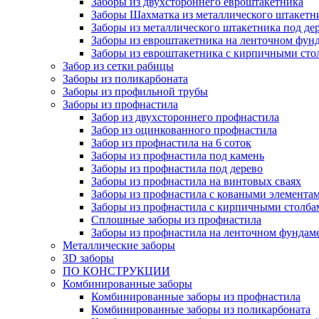
Заборы из двухстороннего евроштакетника
Заборы Шахматка из металлического штакетн
Заборы из металлического штакетника под де
Заборы из евроштакетника на ленточном фунд
Заборы из евроштакетника с кирпичными сто
Забор из сетки рабицы
Заборы из поликарбоната
Заборы из профильной трубы
Заборы из профнастила
Забор из двухстороннего профнастила
Забор из оцинкованного профнастила
Забор из профнастила на 6 соток
Заборы из профнастила под камень
Заборы из профнастила под дерево
Заборы из профнастила на винтовых сваях
Заборы из профнастила с коваными элемента
Заборы из профнастила с кирпичными столба
Сплошные заборы из профнастила
Заборы из профнастила на ленточном фундам
Металлические заборы
3D заборы
ПО КОНСТРУКЦИИ
Комбинированные заборы
Комбинированные заборы из профнастила
Комбинированные заборы из поликарбоната