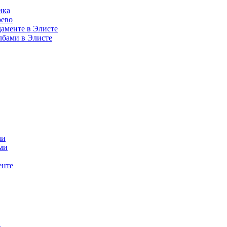
ика
рево
аменте в Элисте
лбами в Элисте
ми
ми
енте