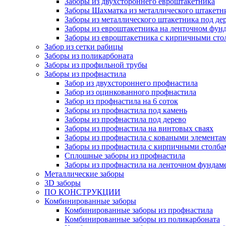
Заборы из двухстороннего евроштакетника
Заборы Шахматка из металлического штакетн
Заборы из металлического штакетника под де
Заборы из евроштакетника на ленточном фунд
Заборы из евроштакетника с кирпичными сто
Забор из сетки рабицы
Заборы из поликарбоната
Заборы из профильной трубы
Заборы из профнастила
Забор из двухстороннего профнастила
Забор из оцинкованного профнастила
Забор из профнастила на 6 соток
Заборы из профнастила под камень
Заборы из профнастила под дерево
Заборы из профнастила на винтовых сваях
Заборы из профнастила с коваными элемента
Заборы из профнастила с кирпичными столба
Сплошные заборы из профнастила
Заборы из профнастила на ленточном фундам
Металлические заборы
3D заборы
ПО КОНСТРУКЦИИ
Комбинированные заборы
Комбинированные заборы из профнастила
Комбинированные заборы из поликарбоната