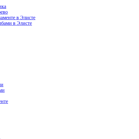
ика
рево
аменте в Элисте
лбами в Элисте
ми
ми
енте