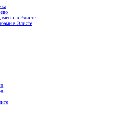
ика
рево
аменте в Элисте
лбами в Элисте
ми
ми
енте