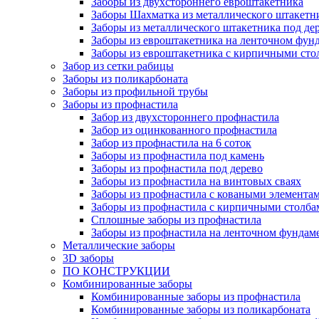
Заборы из двухстороннего евроштакетника
Заборы Шахматка из металлического штакетн
Заборы из металлического штакетника под де
Заборы из евроштакетника на ленточном фунд
Заборы из евроштакетника с кирпичными сто
Забор из сетки рабицы
Заборы из поликарбоната
Заборы из профильной трубы
Заборы из профнастила
Забор из двухстороннего профнастила
Забор из оцинкованного профнастила
Забор из профнастила на 6 соток
Заборы из профнастила под камень
Заборы из профнастила под дерево
Заборы из профнастила на винтовых сваях
Заборы из профнастила с коваными элемента
Заборы из профнастила с кирпичными столба
Сплошные заборы из профнастила
Заборы из профнастила на ленточном фундам
Металлические заборы
3D заборы
ПО КОНСТРУКЦИИ
Комбинированные заборы
Комбинированные заборы из профнастила
Комбинированные заборы из поликарбоната