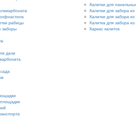
Калитки для панельны
оликарбоната
Калитки для забора из
профнастила
Калитки для забора и
етки рабицы
Калитка для забора из
 заборы
Каркас калиток
те
ля дачи
икарбоната
 сада
ов
лощадки
 площадки
ний
ранспорта