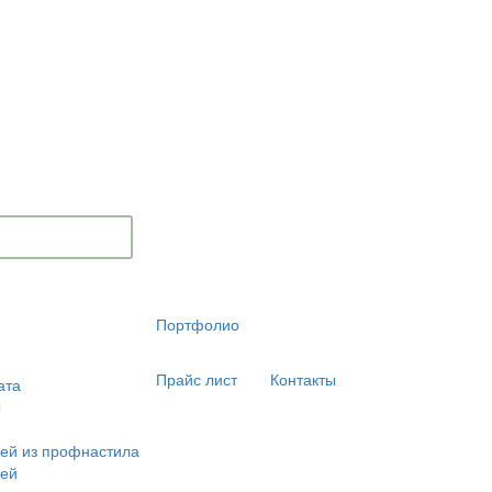
Портфолио
Прайс лист
Контакты
ата
ы
ей из профнастила
лей