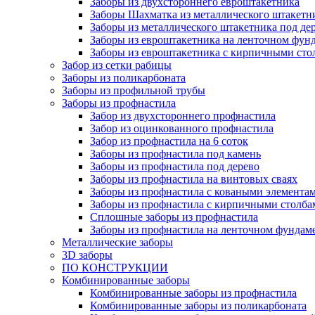
Заборы из двухстороннего евроштакетника
Заборы Шахматка из металлического штакетн
Заборы из металлического штакетника под де
Заборы из евроштакетника на ленточном фунд
Заборы из евроштакетника с кирпичными сто
Забор из сетки рабицы
Заборы из поликарбоната
Заборы из профильной трубы
Заборы из профнастила
Забор из двухстороннего профнастила
Забор из оцинкованного профнастила
Забор из профнастила на 6 соток
Заборы из профнастила под камень
Заборы из профнастила под дерево
Заборы из профнастила на винтовых сваях
Заборы из профнастила с коваными элемента
Заборы из профнастила с кирпичными столба
Сплошные заборы из профнастила
Заборы из профнастила на ленточном фундам
Металлические заборы
3D заборы
ПО КОНСТРУКЦИИ
Комбинированные заборы
Комбинированные заборы из профнастила
Комбинированные заборы из поликарбоната