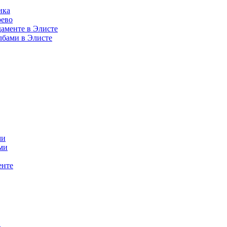
ика
рево
аменте в Элисте
лбами в Элисте
ми
ми
енте