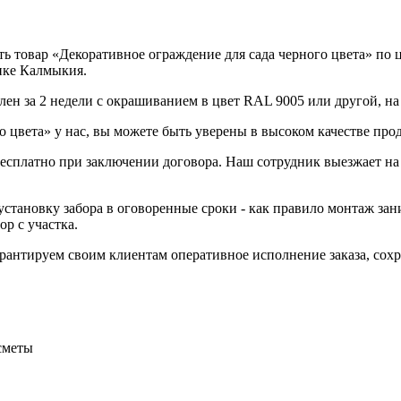
 товар «Декоративное ограждение для сада черного цвета» по це
лике Калмыкия.
лен за 2 недели с окрашиванием в цвет RAL 9005 или другой, на
 цвета» у нас, вы можете быть уверены в высоком качестве про
 бесплатно при заключении договора. Наш сотрудник выезжает на
становку забора в оговоренные сроки - как правило монтаж зани
р с участка.
Гарантируем своим клиентам оперативное исполнение заказа, со
сметы