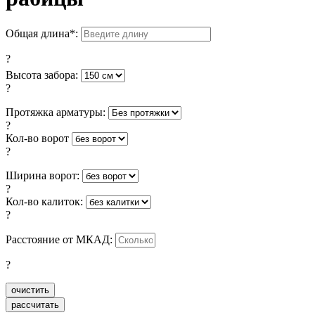
Общая длина*:
?
Высота забора:
?
Протяжка арматуры:
?
Кол-во ворот
?
Ширина ворот:
?
Кол-во калиток:
?
Расстояние от МКАД:
?